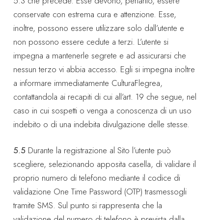
5.3 che precede. Esse devono, pertanto, essere
conservate con estrema cura e attenzione. Esse,
inoltre, possono essere utilizzare solo dall’utente e
non possono essere cedute a terzi. L’utente si
impegna a mantenerle segrete e ad assicurarsi che
nessun terzo vi abbia accesso. Egli si impegna inoltre
a informare immediatamente CulturaFlegrea,
contattandola ai recapiti di cui all’art. 19 che segue, nel
caso in cui sospetti o venga a conoscenza di un uso
indebito o di una indebita divulgazione delle stesse.
5.5
Durante la registrazione al Sito l’utente può
scegliere, selezionando apposita casella, di validare il
proprio numero di telefono mediante il codice di
validazione One Time Password (OTP) trasmessogli
tramite SMS. Sul punto si rappresenta che la
validazione del numero di telefono è prevista dalla