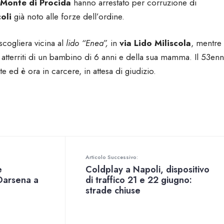
Monte di Procida
hanno arrestato per corruzione di
oli
già noto alle forze dell’ordine.
scogliera vicina al
lido “Enea”,
in
via Lido Miliscola
, mentre 
 atterriti di un bambino di 6 anni e della sua mamma. Il 53en
 ed è ora in carcere, in attesa di giudizio.
Articolo Successivo:
e
Coldplay a Napoli, dispositivo
Darsena a
di traffico 21 e 22 giugno:
strade chiuse