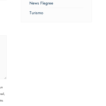
News Flegree
Turismo
 un
ail,
to.