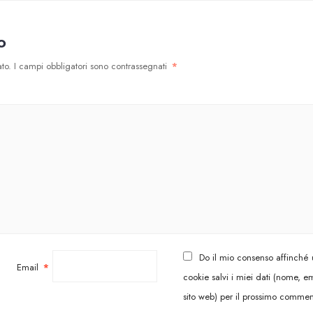
o
to.
I campi obbligatori sono contrassegnati
*
Do il mio consenso affinché
Email
*
cookie salvi i miei dati (nome, em
sito web) per il prossimo commen