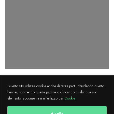
Axema s.r.l. sviluppa il progetto
La Cultura
Questo sito utilizza cookie anche di terze parti, chiudendo questo
Flegrea
attraverso il sostegno finanziario FESR 2014-2020.
banner, scorrendo questa pagina o cliccando qualunque suo
elemento, acconsentirai all'utilizzo dei
Cookie.
Copyright © 2024 CulturaFlegrea All Rights Reserved - Designed and
developed with
by AdMaiora
Accetta