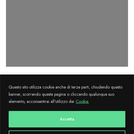
Axema s.r.l. sviluppa il progetto
La Cultura
Questo sito utilizza cookie anche di terze parti, chiudendo questo
Flegrea
attraverso il sostegno finanziario FESR 2014-2020.
banner, scorrendo questa pagina o cliccando qualunque suo
elemento, acconsentirai all'utilizzo dei
Cookie.
Copyright © 2024 CulturaFlegrea All Rights Reserved - Designed and
developed with
by AdMaiora
Accetta