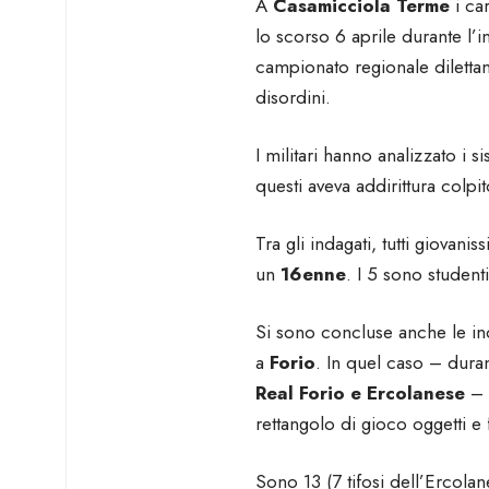
A
Casamicciola Terme
i ca
lo scorso 6 aprile durante l’
campionato regionale dilettan
disordini.
I militari hanno analizzato i 
questi aveva addirittura colpi
Tra gli indagati, tutti giovan
un
16enne
. I 5 sono studenti
Si sono concluse anche le i
a
Forio
. In quel caso – duran
Real Forio e Ercolanese
– 
rettangolo di gioco oggetti e
Sono 13 (7 tifosi dell’Ercola