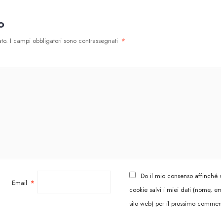
o
to.
I campi obbligatori sono contrassegnati
*
Do il mio consenso affinché
Email
*
cookie salvi i miei dati (nome, em
sito web) per il prossimo commen