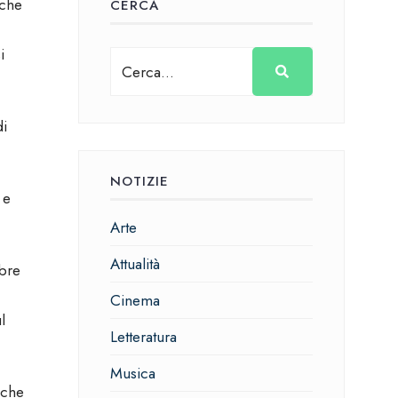
che
CERCA
i
di
NOTIZIE
i
e
Arte
Attualità
bre
Cinema
l
Letteratura
Musica
 che