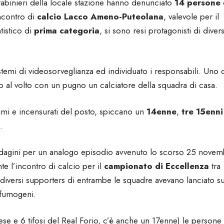
rabinieri della locale stazione hanno denunciato
14 persone
incontro di
calcio Lacco Ameno-Puteolana
, valevole per il
tistico di
prima categoria
, si sono resi protagonisti di divers
sistemi di videosorveglianza ed individuato i responsabili. Uno 
to al volto con un pugno un calciatore della squadra di casa.
issimi e incensurati del posto, spiccano un
14enne
,
tre 15enn
.
ndagini per un analogo episodio avvenuto lo scorso 25 novem
te l’incontro di calcio per il
campionato di Eccellenza
tra
diversi supporters di entrambe le squadre avevano lanciato su
 fumogeni.
nese e 6 tifosi del Real Forio, c’è anche un 17enne) le persone