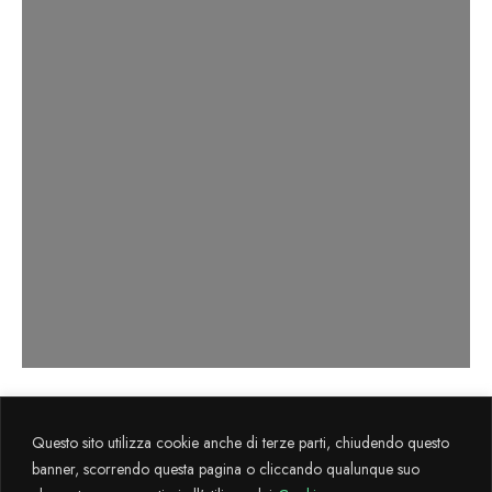
Axema s.r.l. sviluppa il progetto
La Cultura
Questo sito utilizza cookie anche di terze parti, chiudendo questo
Flegrea
attraverso il sostegno finanziario FESR 2014-2020.
banner, scorrendo questa pagina o cliccando qualunque suo