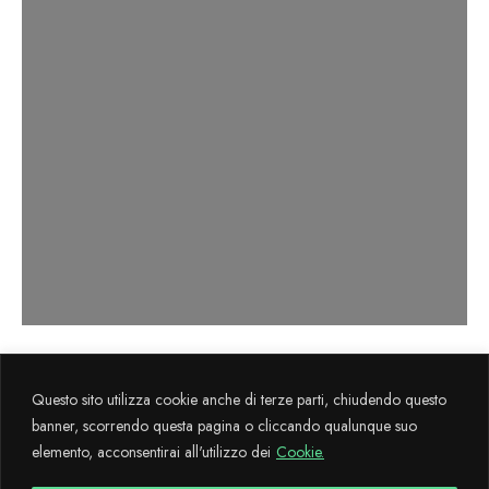
Axema s.r.l. sviluppa il progetto
La Cultura
Questo sito utilizza cookie anche di terze parti, chiudendo questo
Flegrea
attraverso il sostegno finanziario FESR 2014-2020.
banner, scorrendo questa pagina o cliccando qualunque suo
elemento, acconsentirai all'utilizzo dei
Cookie.