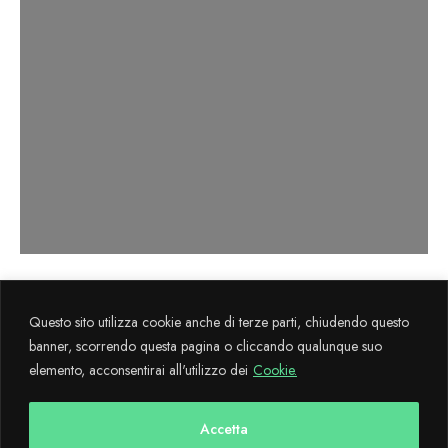
Axema s.r.l. sviluppa il progetto
La Cultura
Questo sito utilizza cookie anche di terze parti, chiudendo questo
Flegrea
attraverso il sostegno finanziario FESR 2014-2020.
banner, scorrendo questa pagina o cliccando qualunque suo
elemento, acconsentirai all'utilizzo dei
Cookie.
Copyright © 2024 CulturaFlegrea All Rights Reserved - Designed and
developed with
by AdMaiora
Accetta