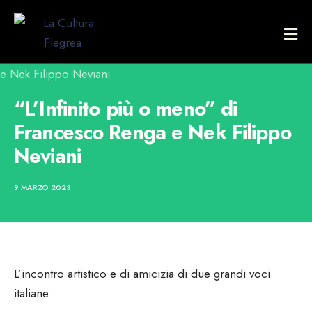
“L’Infinito più o meno” di
Francesco Renga e Nek Filippo
Neviani
9 MARZO 2023
L’incontro artistico e di amicizia di due grandi voci
italiane