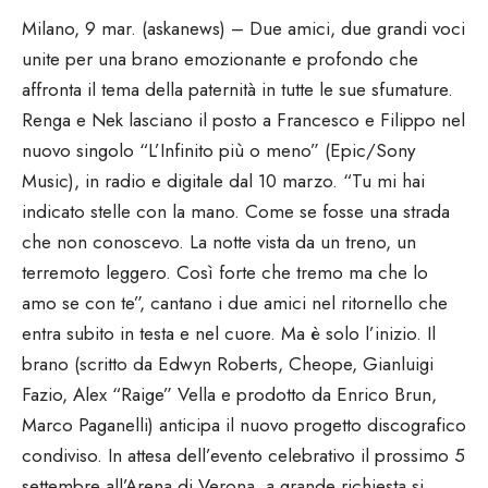
Milano, 9 mar. (askanews) – Due amici, due grandi voci
unite per una brano emozionante e profondo che
affronta il tema della paternità in tutte le sue sfumature.
Renga e Nek lasciano il posto a Francesco e Filippo nel
nuovo singolo “L’Infinito più o meno” (Epic/Sony
Music), in radio e digitale dal 10 marzo. “Tu mi hai
indicato stelle con la mano. Come se fosse una strada
che non conoscevo. La notte vista da un treno, un
terremoto leggero. Così forte che tremo ma che lo
amo se con te”, cantano i due amici nel ritornello che
entra subito in testa e nel cuore. Ma è solo l’inizio. Il
brano (scritto da Edwyn Roberts, Cheope, Gianluigi
Fazio, Alex “Raige” Vella e prodotto da Enrico Brun,
Marco Paganelli) anticipa il nuovo progetto discografico
condiviso. In attesa dell’evento celebrativo il prossimo 5
settembre all’Arena di Verona, a grande richiesta si