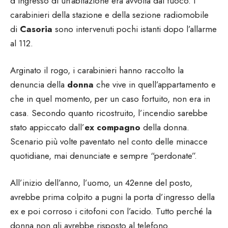
d’ingresso di un’abitazione era avvolta dal fuoco. I
carabinieri della stazione e della sezione radiomobile
di
Casoria
sono intervenuti pochi istanti dopo l’allarme
al 112.
Arginato il rogo, i carabinieri hanno raccolto la
denuncia della
donna
che vive in quell’appartamento e
che in quel momento, per un caso fortuito, non era in
casa. Secondo quanto ricostruito, l’incendio sarebbe
stato appiccato dall’
ex compagno
della donna.
Scenario più volte paventato nel conto delle minacce
quotidiane, mai denunciate e sempre “perdonate”.
All’inizio dell’anno, l’uomo, un 42enne del posto,
avrebbe prima colpito a pugni la porta d’ingresso della
ex e poi corroso i citofoni con l’acido. Tutto perché la
donna non gli avrebbe risposto al telefono.