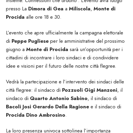
insieme. Connessioni che ardono
“. L’evento avrà luogo
presso La
Dimora di Gea
a
Miliscola
,
Monte di
Procida
alle ore 18 e 30.
L’evento che apre ufficialmente la campagna elettorale
di
Peppe Pugliese
per le amministrative del prossimo
giugno a
Monte di Procida
sarà un’opportunità per i
cittadini di incontrare i loro sindaci e di condividere
idee e visioni per il futuro delle nostre città flegree.
Vedrà la partecipazione e l’intervento dei sindaci delle
città flegree: il sindaco di
Pozzuoli Gigi Manzoni
, il
sindaco di
Quarto Antonio Sabino
, il sindaco di
Bacoli Josi Gerardo Della Ragione
e il sindaco di
Procida Dino Ambrosino
.
La loro presenza univoca sottolinea l’importanza