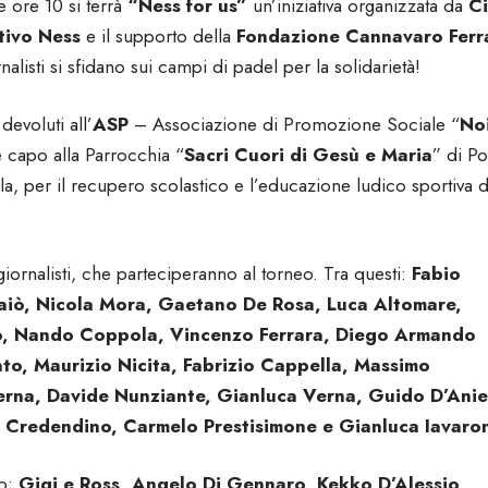
 ore 10 si terrà
“Ness for us”
un’iniziativa organizzata da
Ci
tivo Ness
e il supporto della
Fondazione Cannavaro Ferr
alisti si sfidano sui campi di padel per la solidarietà!
devoluti all’
ASP
– Associazione di Promozione Sociale “
No
e capo alla Parrocchia “
Sacri Cuori di Gesù e Maria
” di Po
, per il recupero scolastico e l’educazione ludico sportiva d
, giornalisti, che parteciperanno al torneo. Tra questi:
Fabio
iò, Nicola Mora, Gaetano De Rosa, Luca Altomare,
o, Nando Coppola, Vincenzo Ferrara, Diego Armando
to, Maurizio Nicita, Fabrizio Cappella, Massimo
erna, Davide Nunziante, Gianluca Verna, Guido D’Anie
 Credendino, Carmelo Prestisimone e Gianluca Iavar
to:
Gigi e Ross, Angelo Di Gennaro
,
Kekko D’Alessio,