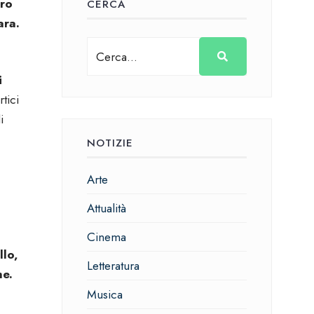
ro
CERCA
ara.
i
rtici
i
NOTIZIE
Arte
Attualità
Cinema
llo,
Letteratura
one.
Musica