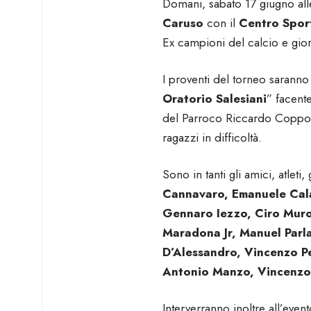
Domani, sabato 17 giugno alle
Caruso
con il
Centro Spor
Ex campioni del calcio e giorn
I proventi del torneo saranno 
Oratorio Salesiani
” facent
del Parroco Riccardo Coppola
ragazzi in difficoltà.
Sono in tanti gli amici, atleti
Cannavaro, Emanuele Cala
Gennaro Iezzo, Ciro Mur
Maradona Jr, Manuel Parla
D’Alessandro, Vincenzo P
Antonio Manzo, Vincenzo
Interverranno inoltre all’even