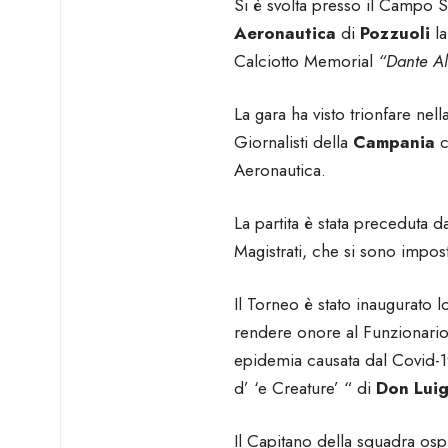
Si è svolta presso il Campo 
Aeronautica
di
Pozzuoli
l
Calciotto Memorial
“Dante Al
La gara ha visto trionfare nell
Giornalisti della
Campania
c
Aeronautica.
La partita è stata preceduta da
Magistrati, che si sono impost
Il Torneo è stato inaugurato
rendere onore al Funzionario d
epidemia causata dal Covid-1
d’ ‘e Creature’ “ di
Don Luig
Il Capitano della squadra os