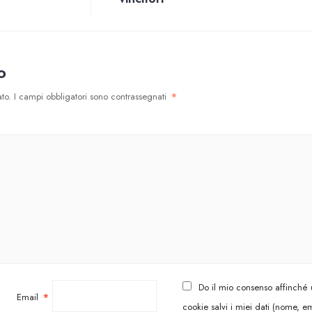
o
to.
I campi obbligatori sono contrassegnati
*
Do il mio consenso affinché
Email
*
cookie salvi i miei dati (nome, em