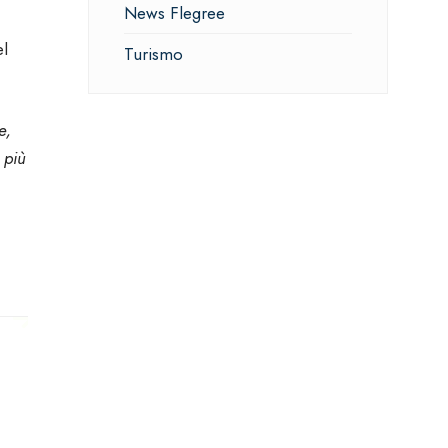
News Flegree
el
Turismo
e,
 più