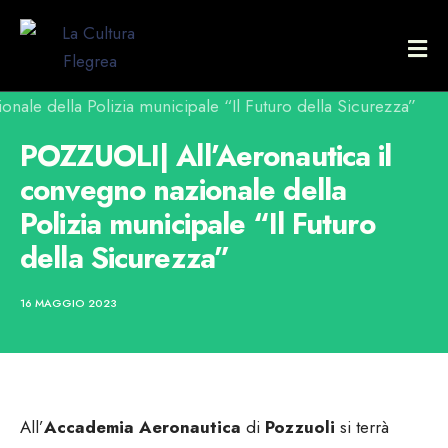
POZZUOLI| All’Aeronautica il
convegno nazionale della
Polizia municipale “Il Futuro
della Sicurezza”
16 MAGGIO 2023
All’
Accademia Aeronautica
di
Pozzuoli
si terrà