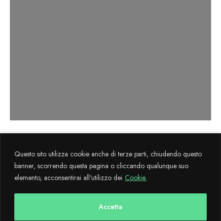
Axema s.r.l. sviluppa il progetto
La Cultura
Questo sito utilizza cookie anche di terze parti, chiudendo questo
Flegrea
attraverso il sostegno finanziario FESR 2014-2020.
banner, scorrendo questa pagina o cliccando qualunque suo
elemento, acconsentirai all'utilizzo dei
Cookie.
Copyright © 2024 CulturaFlegrea All Rights Reserved - Designed and
developed with
by AdMaiora
Accetta