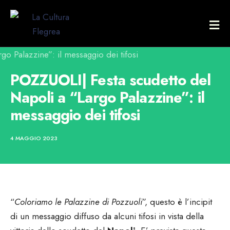
POZZUOLI| Festa scudetto del
Napoli a “Largo Palazzine”: il
messaggio dei tifosi
4 MAGGIO 2023
“
Coloriamo le Palazzine di Pozzuoli
”, questo è l’incipit
di un messaggio diffuso da alcuni tifosi in vista della