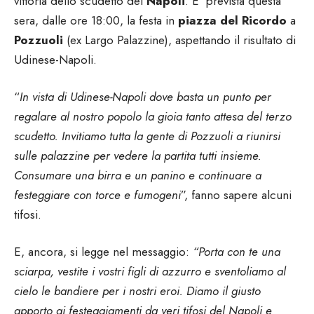
vittoria dello scudetto del
Napoli
. E’ prevista questa
sera, dalle ore 18:00, la festa in
piazza del Ricordo
a
Pozzuoli
(ex Largo Palazzine), aspettando il risultato di
Udinese-Napoli.
“
In vista di Udinese-Napoli dove basta un punto per
regalare al nostro popolo la gioia tanto attesa del terzo
scudetto. Invitiamo tutta la gente di Pozzuoli a riunirsi
sulle palazzine per vedere la partita tutti insieme.
Consumare una birra e un panino e continuare a
festeggiare con torce e fumogeni
”, fanno sapere alcuni
tifosi.
E, ancora, si legge nel messaggio:
“Porta con te una
sciarpa, vestite i vostri figli di azzurro e sventoliamo al
cielo le bandiere per i nostri eroi. Diamo il giusto
apporto ai festeggiamenti da veri tifosi del Napoli e