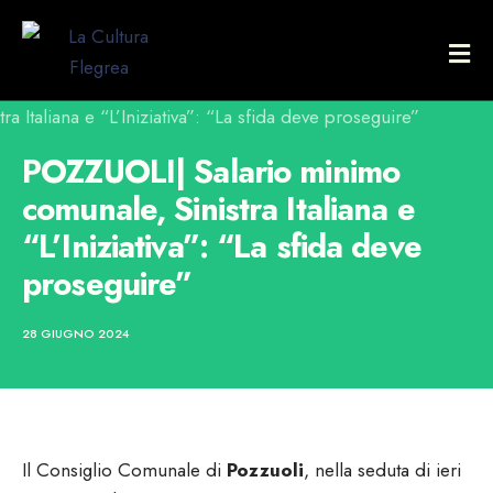
POZZUOLI| Salario minimo
comunale, Sinistra Italiana e
“L’Iniziativa”: “La sfida deve
proseguire”
28 GIUGNO 2024
Il Consiglio Comunale di
Pozzuoli
, nella seduta di ieri