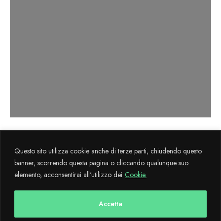
Axema s.r.l. sviluppa il progetto
La Cultura
Questo sito utilizza cookie anche di terze parti, chiudendo questo
Flegrea
attraverso il sostegno finanziario FESR 2014-2020.
banner, scorrendo questa pagina o cliccando qualunque suo
elemento, acconsentirai all'utilizzo dei
Cookie.
Copyright © 2024 CulturaFlegrea All Rights Reserved - Designed and
developed with
by AdMaiora
Accetta