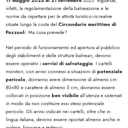
17 maggio 2025 al 21 settembre
2025. Riguarda,
infatti, la regolamentazione della balneazione e le
norme da rispettare per le attività turistico-ricreative
situate lungo la costa del
Circondario marittimo di
Pozzuol
i. Ma cosa prevede?
Nel periodo di funzionamento ed apertura al pubblico
degli stabilimenti e delle strutture balneari, devono
essere operativi i
servizi di salvataggio
. I cartelli
monitori, con avvisi connessi a situazioni di
potenziale
pericolo
, dovranno avere dimensione di almeno cm
80×80 e carattere di almeno 5 cm, dovranno essere
collocati in posizione
ben visibile
all’utenza e sistemati
in modo da non costituire essi stessi potenziale
pericolo. Gli avvisi indicati nei cartelli, oltre che in
lingua italiana, devono essere riportati almeno anche in
inglese, francese e tedesco.