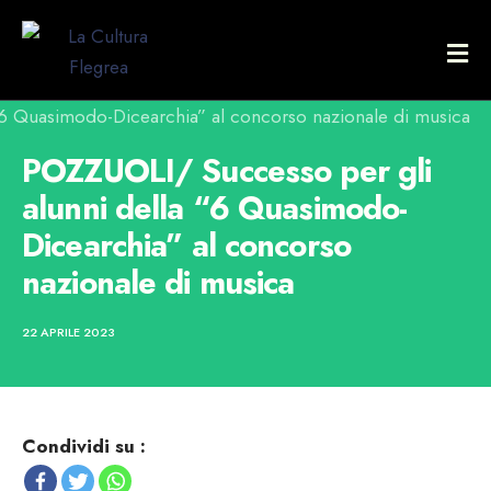
POZZUOLI/ Successo per gli
alunni della “6 Quasimodo-
Dicearchia” al concorso
nazionale di musica
22 APRILE 2023
Condividi su :