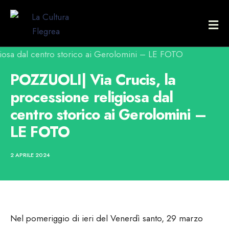
POZZUOLI| Via Crucis, la
processione religiosa dal
centro storico ai Gerolomini –
LE FOTO
2 APRILE 2024
Nel pomeriggio di ieri del Venerdì santo, 29 marzo