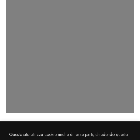
Axema s.r.l. sviluppa il progetto
La Cultura
Questo sito utilizza cookie anche di terze parti, chiudendo questo
Flegrea
attraverso il sostegno finanziario FESR 2014-2020.