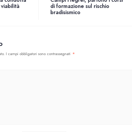
la condotta
Campi Flegrei, partono i corsi
viabilità
di formazione sul rischio
bradisismico
o
to.
I campi obbligatori sono contrassegnati
*