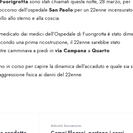
Fuorigrotta
sono stati chiamati questa notte, 28 marzo, per
 soccorso dell’ospedale
San Paolo
per un 22enne incensurato
llo allo sterno e alla coscia.
 medicato dai medici dell’Ospedale di Fuorigrotta è stato dim
econdo una prima ricostruzione, il 22enne sarebbe stato
ntre camminava a piedi in
via Campana
a
Quarto
.
ono in corso per capire la dinamica dell’accaduto e quale sia s
aggressione fisica ai danni del 22enne.
Articolo Successivo: