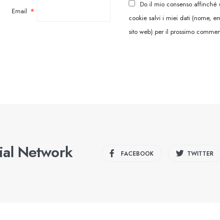
Do il mio consenso affinché
Email
*
cookie salvi i miei dati (nome, em
sito web) per il prossimo commen
cial Network
FACEBOOK
TWITTER