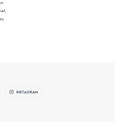
 un
ail,
to.
INSTAGRAM