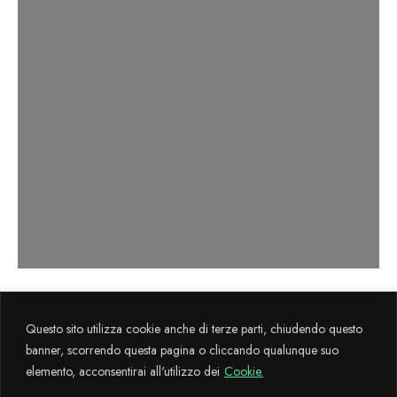
Axema s.r.l. sviluppa il progetto
La Cultura
Questo sito utilizza cookie anche di terze parti, chiudendo questo
Flegrea
attraverso il sostegno finanziario FESR 2014-2020.
banner, scorrendo questa pagina o cliccando qualunque suo
elemento, acconsentirai all'utilizzo dei
Cookie.