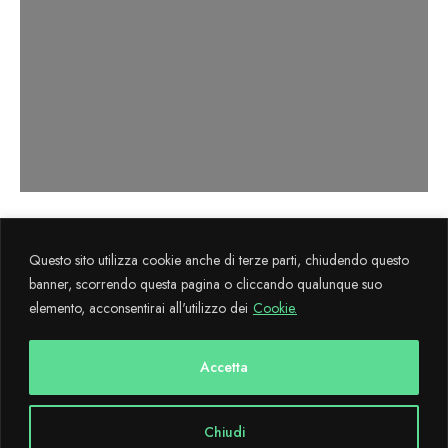
Axema s.r.l. sviluppa il progetto
La Cultura
Questo sito utilizza cookie anche di terze parti, chiudendo questo
Flegrea
attraverso il sostegno finanziario FESR 2014-2020.
banner, scorrendo questa pagina o cliccando qualunque suo
elemento, acconsentirai all'utilizzo dei
Cookie.
Copyright © 2024 CulturaFlegrea All Rights Reserved - Designed and
developed with
by AdMaiora
Accetta
Chiudi