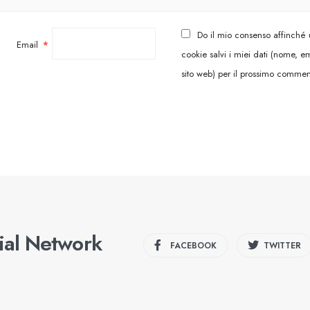
Do il mio consenso affinché
Email
*
cookie salvi i miei dati (nome, em
sito web) per il prossimo commen
cial Network
FACEBOOK
TWITTER