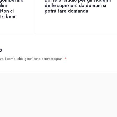
sgomberato
Borse di studio per gli studenti
lini
delle superiori: da domani si
“Non ci
potrà fare domanda
ri beni
o
to.
I campi obbligatori sono contrassegnati
*