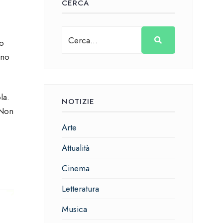
CERCA
to
nno
la.
NOTIZIE
 Non
Arte
Attualità
Cinema
Letteratura
Musica