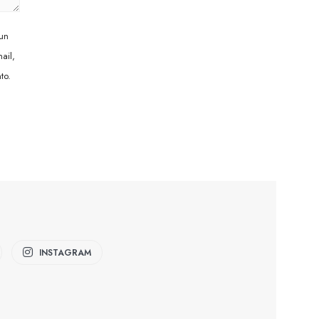
 un
ail,
to.
INSTAGRAM