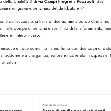
i dello Chalet 2.0 di via
Campi Flegrei
a
Pozzuoli
, due
apinare un giovane benzinaio del distributore IP.
one dell’accaduto, si tratta di due uomini a bordo di una mo
nti alla pompa di benzina e aver finto di far rifornimento, ha
tenere l’intero incasso.
 minacce e i due uomini lo hanno ferito con due colpi di pisto
 all’addome e a una gamba, ed ora è ricoverato in ospedale.
 di salute.
Articolo Successivo: