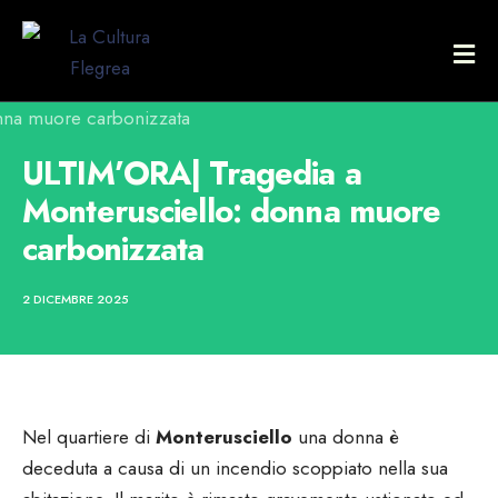
ULTIM’ORA| Tragedia a
Monterusciello: donna muore
carbonizzata
2 DICEMBRE 2025
Nel quartiere di
Monterusciello
una donna è
deceduta a causa di un incendio scoppiato nella sua