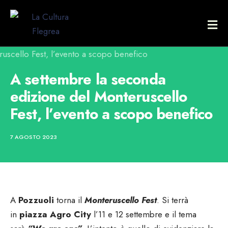
A settembre la seconda
edizione del Monteruscello
Fest, l’evento a scopo benefico
7 AGOSTO 2023
A
Pozzuoli
torna il
Monteruscello Fest
. Si terrà
in
piazza Agro City
l’11 e 12 settembre e il tema