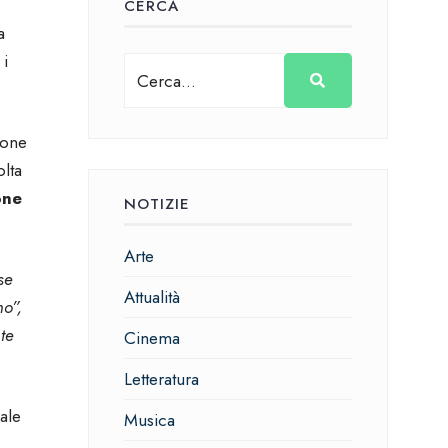
CERCA
a
 i
ione
olta
one
NOTIZIE
Arte
se
Attualità
no”,
te
Cinema
Letteratura
nale
Musica