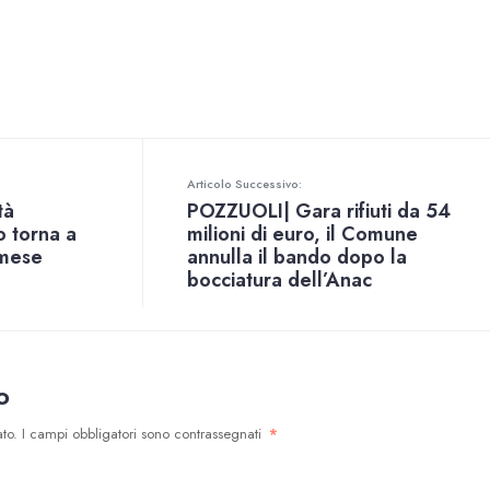
Articolo Successivo:
tà
POZZUOLI| Gara rifiuti da 54
o torna a
milioni di euro, il Comune
 mese
annulla il bando dopo la
bocciatura dell’Anac
o
to.
I campi obbligatori sono contrassegnati
*