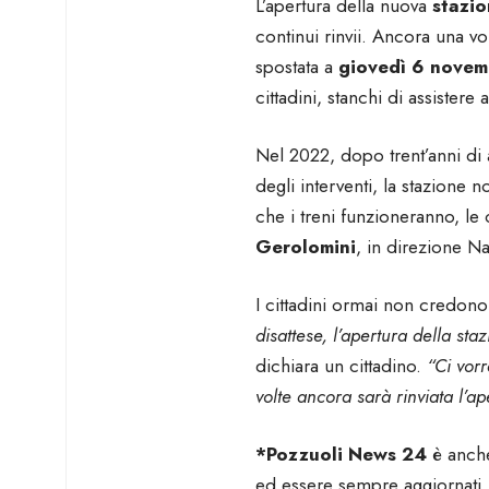
L’apertura della nuova
stazio
continui rinvii. Ancora una vo
spostata a
giovedì 6 novem
cittadini, stanchi di assiste
Nel 2022, dopo trent’anni di a
degli interventi, la stazione 
che i treni funzioneranno, le
Gerolomini
, in direzione Na
I cittadini ormai non credono
disattese, l’apertura della st
dichiara un cittadino.
“Ci vor
volte ancora sarà rinviata l’a
*Pozzuoli News 24
è anche
ed essere sempre aggiornati.