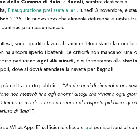
ne della Cumana di Baia
, a
Bacoli
, sembra destinata a
lta,
l’inaugurazione prefissata a ieri
, lunedì 3 novembre, è stat
bre
2025. Un nuovo stop che alimenta delusione e rabbia tra
re a continue promesse mancate.
ttesa, sono ripartiti i lavori al cantiere. Nonostante la conclus
non ha ancora aperto i battenti. Le criticità non mancano: una v
 corse partiranno
ogni 45 minuti
, e si fermeranno alla
stazi
poli, dove si dovrà attendere la navetta per Bagnoli.
 più nel trasporto pubblico: “
Anni e anni di rimandi e promes
azione non metterà fine agli enormi disagi che viviamo ogni gior
rà tempo prima di tornare a creare nel trasporto pubblico, quan
pertura di Baia?”.
 su WhatsApp. E’ sufficiente cliccare
qui
per iscriversi al ca