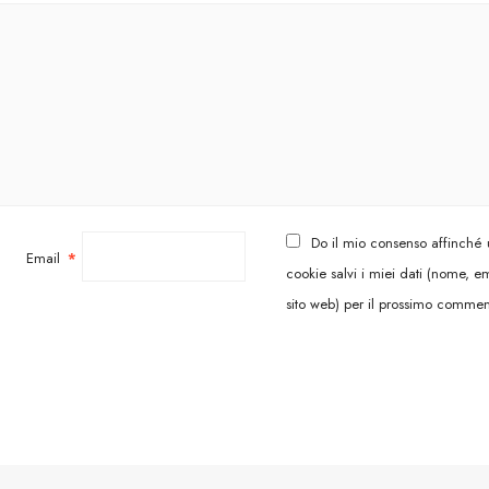
Do il mio consenso affinché
Email
*
cookie salvi i miei dati (nome, em
sito web) per il prossimo commen