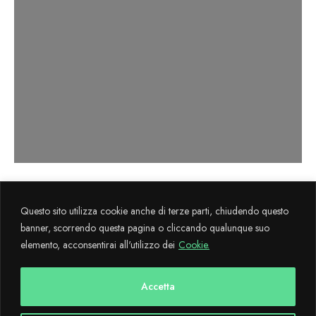
Axema s.r.l. sviluppa il progetto
La Cultura
Questo sito utilizza cookie anche di terze parti, chiudendo questo
Flegrea
attraverso il sostegno finanziario FESR 2014-2020.
banner, scorrendo questa pagina o cliccando qualunque suo
elemento, acconsentirai all'utilizzo dei
Cookie.
Copyright © 2024 CulturaFlegrea All Rights Reserved - Designed and
developed with
by AdMaiora
Accetta