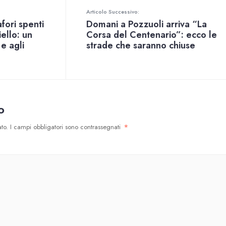
Articolo Successivo:
ori spenti
Domani a Pozzuoli arriva “La
ello: un
Corsa del Centenario”: ecco le
 e agli
strade che saranno chiuse
o
to.
I campi obbligatori sono contrassegnati
*