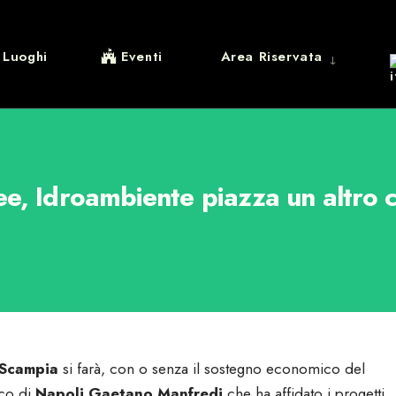
Luoghi
Eventi
Area Riservata
ee, Idroambiente piazza un altro 
 Scampia
si farà, con o senza il sostegno economico del
aco di
Napoli Gaetano Manfredi
che ha affidato i progetti