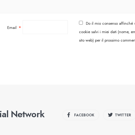
Do il mio consenso affinché
Email
*
cookie salvi i miei dati (nome, em
sito web) per il prossimo commen
cial Network
FACEBOOK
TWITTER