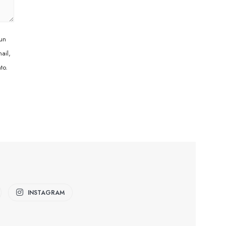
 un
ail,
to.
INSTAGRAM