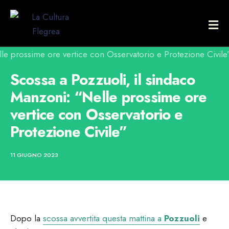
Scossa a Pozzuoli, il sindaco
Manzoni: “Nelle prossime ore
vertice con Osservatorio e
Protezione Civile”
11 GIUGNO 2023
Dopo la
scossa avvertita questa mattina a
Pozzuoli
e