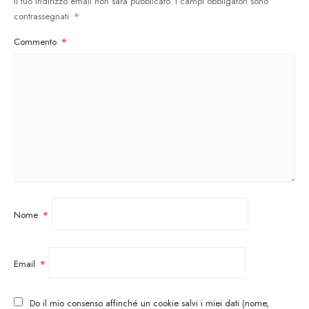
Il tuo indirizzo email non sarà pubblicato.
I campi obbligatori sono
contrassegnati
*
Commento
*
Nome
*
Email
*
Do il mio consenso affinché un cookie salvi i miei dati (nome,